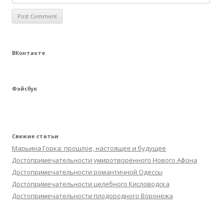
ВКонтакте
Фэйсбук
Свежие статьи
Марьина Горка: прошлое, настоящее и будущее
Достопримечательности умиротворённого Нового Афона
Достопримечательности романтичной Одессы
Достопримечательности целебного Кисловодска
Достопримечательности плодородного Воронежа