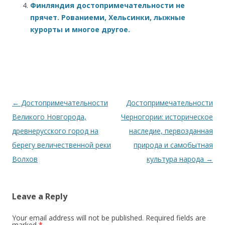
Финляндия достопримечательности не
прячет. Рованиеми, Хельсинки, лыжные
курорты и многое другое.
Post navigation
←
Достопримечательности
Достопримечательности
Великого Новгорода,
Черногории: историческое
древнерусского город на
наследие, первозданная
берегу величественной реки
природа и самобытная
Волхов
культура народа
→
Leave a Reply
Your email address will not be published.
Required fields are
marked
*