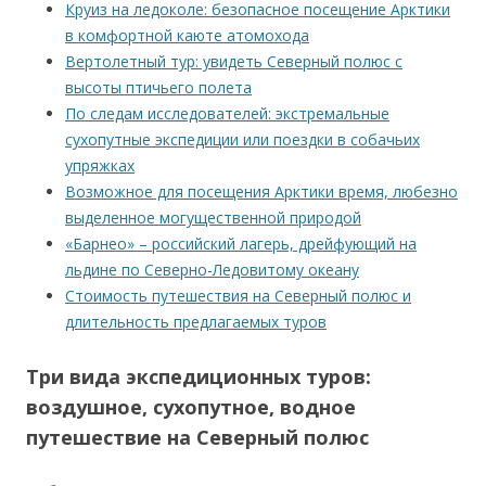
Круиз на ледоколе: безопасное посещение Арктики
в комфортной каюте атомохода
Вертолетный тур: увидеть Северный полюс с
высоты птичьего полета
По следам исследователей: экстремальные
сухопутные экспедиции или поездки в собачьих
упряжках
Возможное для посещения Арктики время, любезно
выделенное могущественной природой
«Барнео» – российский лагерь, дрейфующий на
льдине по Северно-Ледовитому океану
Стоимость путешествия на Северный полюс и
длительность предлагаемых туров
Три вида экспедиционных туров:
воздушное, сухопутное, водное
путешествие на Северный полюс