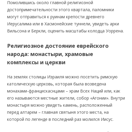
Помолившись около главной религиозной
достопримечательности этого квартала, паломники
могут отправиться к руинам крепости древнего
Иерусалима или в Хасмонейские туннели, увидеть арки
Вильсона и Беркли, оценить масштабы колодца Уоррена.
Религиозное достояние еврейского
народа: монастыри, храмовые
комплексы и церкви
На землях столицы Израиля можно посетить римскую
католическую церковь, которая была возведена
монахами-францискаснцами – храм Всех Наций или, как
его называются местные жители, собор «Агонии». Внутри
монастыря можно увидеть камень, расположенный
перед алтарем – главная святыня этого места, на
которой по легенде в последний раз молился Иисус.