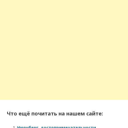
Что ещё почитать на нашем сайте:
Нюрнберг, достопримечательности