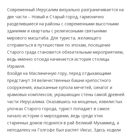
Современный Иерусалим визуально разграничивается на
две части – Новый и Старый город, гармонично
разделившиеся на районы с современными высотными
зданиями и кварталы с религиозными святынями
мирового масштаба. Для туриста, желающего
отправиться в путешествие по эпохам, посещение
Старого града становится обязательным мероприятием,
ведь именно отсюда начинается история столицы
Израиля.
Взойдя на Маслиничную гору, перед отдыхающими
предстанут 34 величественных башни крепостного
сооружения, изысканные купола мечетей, синагог и
храмовых комплексов, украшающих стены самой древней
части Иерусалима. Оказавшись на мощеных, извилистых
улочках Старого города, турист попадает в самое
начало истории о мироздании, ведь среди этих
старинных домов поднялся в рай Великий Мухаммед, а
неподалеку на Голгофе был распят Иисус. Здесь ходили