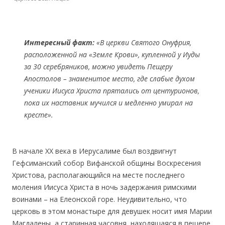
Интересный факт:
«В церкви Святого Онуфрия,
расположенной на «Земле Крови», купленной у Иуды
за 30 серебряников, можно увидеть Пещеру
Апостолов – знаменитое место, где слабые духом
ученики Иисуса Христа прятались от центурионов,
пока их наставник мучился и медленно умирал на
кресте».
В начале XX века в Иерусалиме был воздвигнут
Гефсиманский собор Вифанской общины Воскресения
Христова, располагающийся на месте последнего
моления Иисуса Христа в ночь задержания римскими
воинами – на Елеонской горе. Неудивительно, что
церковь в этом монастыре для девушек носит имя Марии
Магдалены, а старинная часовня, находящаяся в пещере,