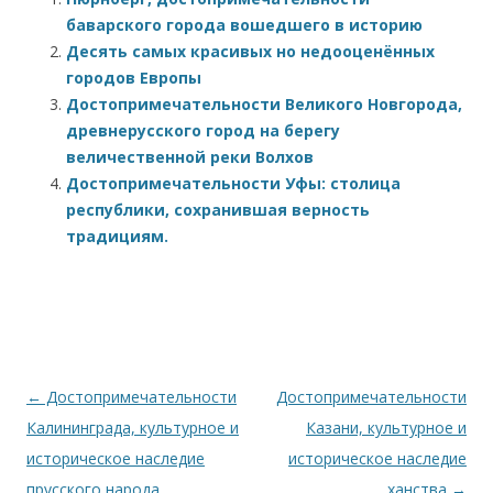
баварского города вошедшего в историю
Десять самых красивых но недооценённых
городов Европы
Достопримечательности Великого Новгорода,
древнерусского город на берегу
величественной реки Волхов
Достопримечательности Уфы: столица
республики, сохранившая верность
традициям.
Post navigation
←
Достопримечательности
Достопримечательности
Калининграда, культурное и
Казани, культурное и
историческое наследие
историческое наследие
прусского народа,
ханства
→