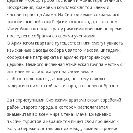
церквей – собор Гроба Господня и монастырь Великого
Воскресения, храмовый комплекс Святой Елены и
часовня праотца Адама. На Святой земле сохранились
живописные пейзажи Гефсиманского сада, в котором
Иисус был взят под стражу римскими воинами во время
последнего собрания со своими учениками.
В Армянском квартале путешественники смогут увидеть
изысканные фасады собора Святого Иакова, цитадели,
сооружение патриархата и армяно-грегорианскую
церковь. Немногочисленная этническая группа местных
жителей не особо жалует на своей земле
любознательных отдыхающих, поэтому надолго
задерживаться в этой части города нецелесообразно.
За неприступными Сионскими вратами скрыт еврейский
район Старого города, в котором располагается
знаменитая во всем мире Стена Плача. Ежедневно
тысячи туристов и израильтян пишут свои прошения к
Богу и бережно оставляют их между камней строения.