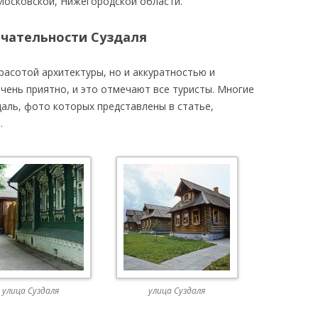
 Московской, Нижегородской области.
чательности Суздаля
расотой архитектуры, но и аккуратностью и
очень приятно, и это отмечают все туристы. Многие
аль, фото которых представлены в статье,
.
улица Суздаля
улица Суздаля