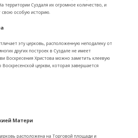
а территории Суздаля их огромное количество, и
т свою особую историю.
ва
отличает эту церковь, расположенную неподалеку от
многих других построек в Суздале не имеет
ркви Воскресения Христова можно заметить клеевую
ю Воскресенской церкви, которая завершается
жией Матери
 церковь расположена на Торговой площади и