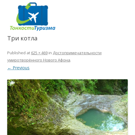
Три котла
Published
at
625 × 469
in
Достопримечательности
умиротворённого Нового Афона
.
← Previous