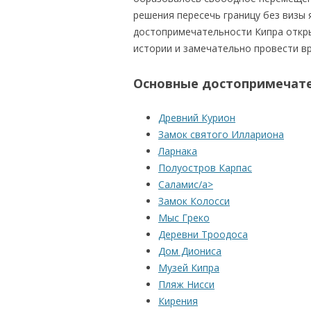
решения пересечь границу без визы
достопримечательности Кипра откры
истории и замечательно провести в
Основные достопримечате
Древний Курион
Замок святого Иллариона
Ларнака
Полуостров Карпас
Саламис/a>
Замок Колосси
Мыс Греко
Деревни Троодоса
Дом Диониса
Музей Кипра
Пляж Нисси
Кирения