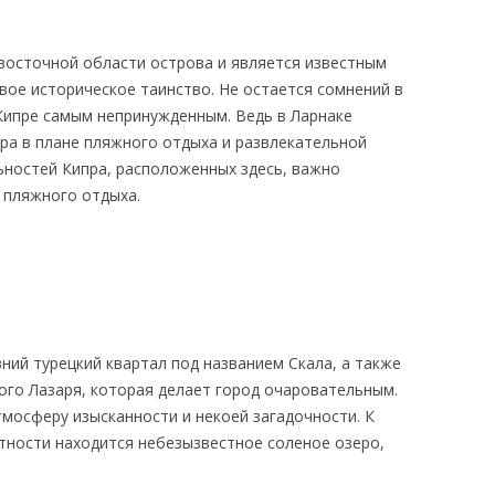
-восточной области острова и является известным
вое историческое таинство. Не остается сомнений в
 Кипре самым непринужденным. Ведь в Ларнаке
ура в плане пляжного отдыха и развлекательной
ностей Кипра, расположенных здесь, важно
 пляжного отдыха.
ний турецкий квартал под названием Скала, а также
ого Лазаря, которая делает город очаровательным.
тмосферу изысканности и некоей загадочности. К
стности находится небезызвестное соленое озеро,