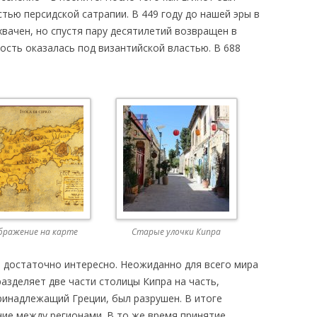
стью персидской сатрапии. В 449 году до нашей эры в
хвачен, но спустя пару десятилетий возвращен в
ность оказалась под византийской властью. В 688
бражение на карте
Старые улочки Кипра
 достаточно интересно. Неожиданно для всего мира
азделяет две части столицы Кипра на часть,
ринадлежащий Греции, был разрушен. В итоге
ие между регионами. В то же время принятие