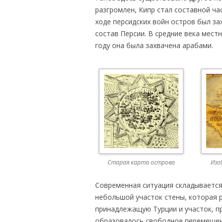
разгромлен, Кипр стал составной ча
ходе персидских войн остров был за
состав Персии. В средние века мест
году она была захвачена арабами.
Старая карта острова
Изо
Современная ситуация складывается
небольшой участок стены, которая р
принадлежащую Турции и участок, п
образовалось свободное перемещен