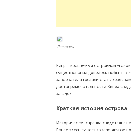
Панорама
Кипр – крошечный островной уголок 
существования довелось побыть в х
завоеватели грезили стать хозяевам
достопримечательности Кипра свиде
загадок.
Краткая история острова
Историческая справка свидетельству
Ранее здесь существовало другое по