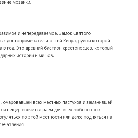
евние мозаики.
бразимое и непередаваемое. Замок Святого
ных достопримечательностей Кипра, руины которой
а в год. Это древний бастион крестоносцев, который
дарных историй и мифов.
е, очаровавшей всех местных пастухов и заманившей
ов и пещер является раем для всех любопытных
огуляться по этой местности или даже подняться на
печатления.