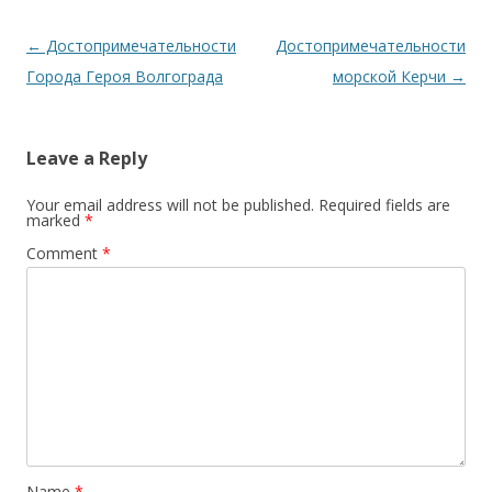
Post navigation
←
Достопримечательности
Достопримечательности
Города Героя Волгограда
морской Керчи
→
Leave a Reply
Your email address will not be published.
Required fields are
marked
*
Comment
*
Name
*