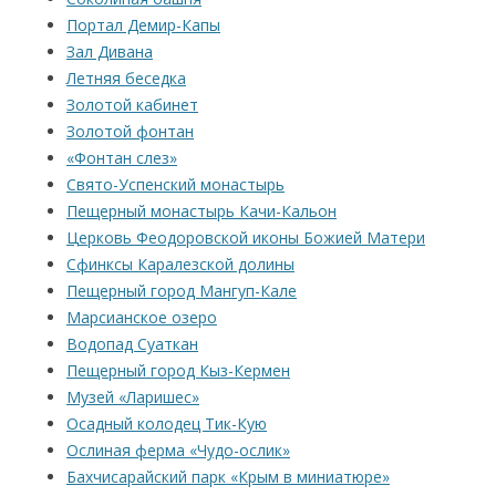
Портал Демир-Капы
Зал Дивана
Летняя беседка
Золотой кабинет
Золотой фонтан
«Фонтан слез»
Свято-Успенский монастырь
Пещерный монастырь Качи-Кальон
Церковь Феодоровской иконы Божией Матери
Сфинксы Каралезской долины
Пещерный город Мангуп-Кале
Марсианское озеро
Водопад Суаткан
Пещерный город Кыз-Кермен
Музей «Ларишес»
Осадный колодец Тик-Кую
Ослиная ферма «Чудо-ослик»
Бахчисарайский парк «Крым в миниатюре»