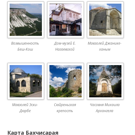
Возвышенность
Дом-музей Е.
Мавзолей Джанике-
Беш-Кош
Нагаевской
ханым
Мавзолей Эски-
Сюйреньская
Часовня Михаила
Дюрбе
крепость
Архангела
Карта Бахчисарая