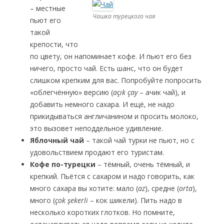
– местные
Чашка турецкого чая
пьют его
такой
крепости, что
по цвету, он напоминает кофе. И пьют его без
ничего, просто чай. Есть шанс, что он будет
слишком крепким для вас. Попробуйте попросить
«облегчённую» версию (
açık çay
– ачик чай), и
добавить немного сахара. И ещё, не надо
прикидываться англичанином и просить молоко,
это вызовет неподдельное удивление.
Яблочный чай
– такой чай турки не пьют, но с
удовольствием продают его туристам.
Кофе по-турецки
– тёмный, очень тёмный, и
крепкий. Пьётся с сахаром и надо говорить, как
много сахара вы хотите: мало (
az
), средне (
orta
),
много (
çok şekerli
– кок шикели). Пить надо в
несколько коротких глотков. Но помните,