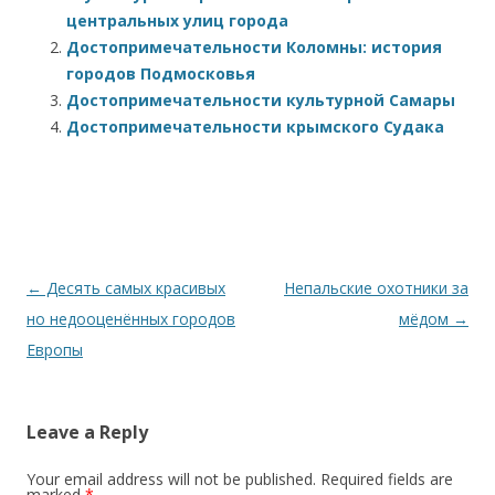
центральных улиц города
Достопримечательности Коломны: история
городов Подмосковья
Достопримечательности культурной Самары
Достопримечательности крымского Судака
Post navigation
←
Десять самых красивых
Непальские охотники за
но недооценённых городов
мёдом
→
Европы
Leave a Reply
Your email address will not be published.
Required fields are
marked
*