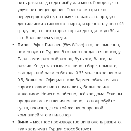
пить ракы когда едят рыбу или мясо. Говорят, что
улучшает пищеварение. Только смотрите не
переусердствуйте, потому что ракы это продукт
дистилляции этилового спирта, и крепость у него 45
градусов, а в некоторых сортах доходит и до 50, а
это больше чем у водки.
Пиво
– Эфес Пильзен (
Efes Pilsen
) это, несомненно,
номер один в Турции. Это пиво продаётся повсюду.
Тара самая разнообразная, бутылки, банки, на
разлив. Когда заказываете пиво в баре, помните,
стандартный размер бокала 0.33 маленькое пиво и
0.5, большое. Официант или бармен обязательно
спросит какое пиво вам налить, большое или
маленькое. Ничего особенно, всё как дома. Если вы
предпочитаете пшеничное пиво, то попробуйте
густа, производстся той же пивоваренной
компанией что и пильзнер.
Вино
– местное производство вина очень развито,
так как климат Турции способствует