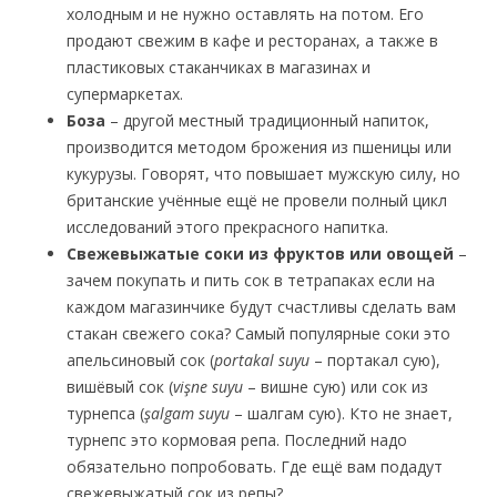
холодным и не нужно оставлять на потом. Его
продают свежим в кафе и ресторанах, а также в
пластиковых стаканчиках в магазинах и
супермаркетах.
Боза
– другой местный традиционный напиток,
производится методом брожения из пшеницы или
кукурузы. Говорят, что повышает мужскую силу, но
британские учённые ещё не провели полный цикл
исследований этого прекрасного напитка.
Свежевыжатые соки из фруктов или овощей
–
зачем покупать и пить сок в тетрапаках если на
каждом магазинчике будут счастливы сделать вам
стакан свежего сока? Самый популярные соки это
апельсиновый сок (
portakal suyu
– портакал сую),
вишёвый сок (
vişne suyu
– вишне сую) или сок из
турнепса (
şalgam suyu
– шалгам сую). Кто не знает,
турнепс это кормовая репа. Последний надо
обязательно попробовать. Где ещё вам подадут
свежевыжатый сок из репы?