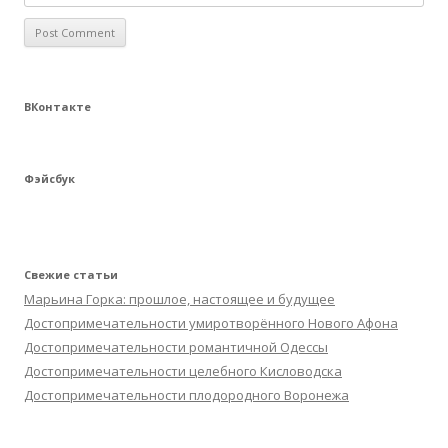
ВКонтакте
Фэйсбук
Свежие статьи
Марьина Горка: прошлое, настоящее и будущее
Достопримечательности умиротворённого Нового Афона
Достопримечательности романтичной Одессы
Достопримечательности целебного Кисловодска
Достопримечательности плодородного Воронежа